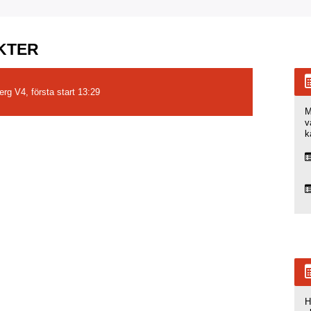
KTER
rg V4, första start 13:29
M
v
k
H