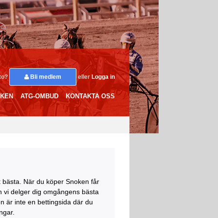
nto?
Bli medlem
eller
Logga in
OKEN
ATG-OMBUD
KONTAKTA OSS
t bästa. När du köper Snoken får
och vi delger dig omgångens bästa
n är inte en bettingsida där du
ingar.