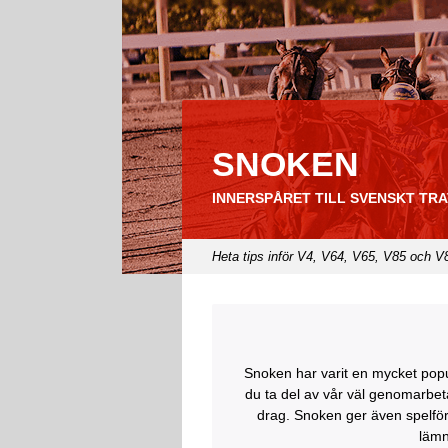
SNOKEN
INNERSPÅRET TILL SVENSKT TRA
Heta tips inför V4, V64, V65, V85 och V
Snoken har varit en mycket popu
du ta del av vår väl genomarbeta
drag. Snoken ger även spelförs
lämna