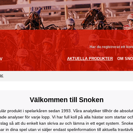
Har du registrerat ett ko
V
AKTUELLA PRODUKTER
OM SN
86.
Välkommen till Snoken
lär produkt i spelarkåren sedan 1993. Våra analytiker tillhör de absolu
de analyser för varje lopp. Vi har full koll på alla hästar som startar 
lag så att du enkelt kan skriva av och lämna in ett eget system. Snoke
r in dina spel utan vi säljer endast spelinformation till aktuella travtävl