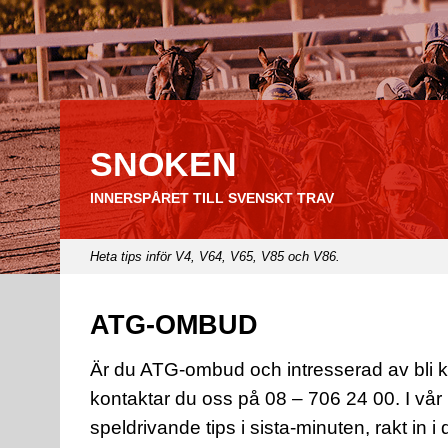
SNOKEN
INNERSPÅRET TILL SVENSKT TRAV
Heta tips inför V4, V64, V65, V85 och V86.
ATG-OMBUD
Är du ATG-ombud och intresserad av bli 
kontaktar du oss på 08 – 706 24 00. I vår
speldrivande tips i sista-minuten, rakt in i